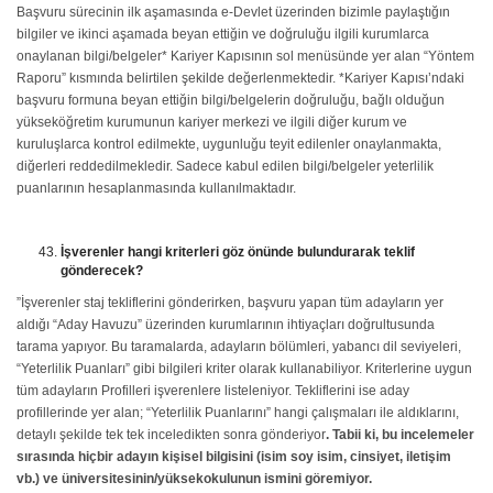
Başvuru sürecinin ilk aşamasında e-Devlet üzerinden bizimle paylaştığın
bilgiler ve ikinci aşamada beyan ettiğin ve doğruluğu ilgili kurumlarca
onaylanan bilgi/belgeler* Kariyer Kapısının sol menüsünde yer alan “Yöntem
Raporu” kısmında belirtilen şekilde değerlenmektedir. *Kariyer Kapısı’ndaki
başvuru formuna beyan ettiğin bilgi/belgelerin doğruluğu, bağlı olduğun
yükseköğretim kurumunun kariyer merkezi ve ilgili diğer kurum ve
kuruluşlarca kontrol edilmekte, uygunluğu teyit edilenler onaylanmakta,
diğerleri reddedilmekledir. Sadece kabul edilen bilgi/belgeler yeterlilik
puanlarının hesaplanmasında kullanılmaktadır.
İşverenler hangi kriterleri göz önünde bulundurarak teklif
gönderecek?
”İşverenler staj tekliflerini gönderirken, başvuru yapan tüm adayların yer
aldığı “Aday Havuzu” üzerinden kurumlarının ihtiyaçları doğrultusunda
tarama yapıyor. Bu taramalarda, adayların bölümleri, yabancı dil seviyeleri,
“Yeterlilik Puanları” gibi bilgileri kriter olarak kullanabiliyor. Kriterlerine uygun
tüm adayların Profilleri işverenlere listeleniyor. Tekliflerini ise aday
profillerinde yer alan; “Yeterlilik Puanlarını” hangi çalışmaları ile aldıklarını,
detaylı şekilde tek tek inceledikten sonra gönderiyor
. Tabii ki, bu incelemeler
sırasında hiçbir adayın kişisel bilgisini (isim soy isim, cinsiyet, iletişim
vb.) ve üniversitesinin/yüksekokulunun ismini göremiyor.