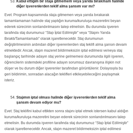
Kabul ettiğim bir staja gitmemem veya yarıda bırakmam halinde
diğer işverenlerden teklif alma şansım var mı?
Evet. Program kapsamında staja gitmemen veya yarıda bırakarak
tamamlamaman halinde staj yaptığın kuruma/kuruluşa mazeretini beyan
ederek sürecinin sonlandırılmasını talep etmelisin. Bu durumda işveren
tarafında staj durumunuz “Stajı İptal Edilmiştir” veya “Stajını Yarıda
Bıraktı/Tamamlamadı” olarak işaretlenecektir. Staj durumunun
değiştirilmesinin ardından diğer işverenlerden staj teklifi alma şansın devam
etmektedir. Ancak, stajın mazeret bildirmeksizin iptal edilmesi ve/veya staj
başlangıç tarihinde adayın staj yerine gelmemesi durumunda ilgili işveren,
öğrencilerin sistemdeki profiline adayın sorumsuz davranışına ilişkin not
düşer ve bu durum diğer işverenler tarafından görüntülenir. Dolayısıyla bu
geri bildirimin, sonradan alacağın teklifleri etkileyebileceğini paylaşmak
isteriz.
Stajımın iptal olması halinde diğer işverenlerden teklif alma
şansım devam ediyor mu?
Evet. Staj teklifini kabul ettikten sonra stajını iptal etmek istersen kabul aldığın
kuruma/kuruluşa mazeretini beyan ederek sürecinin sonlandırılmasını talep
etmelisin. Bu durumda işveren tarafında staj durumunuz “Stajı İptal Edilmiştir”
olarak işaretlenecektir. Ancak, stajın mazeret bildirmeksizin iptal edilmesi