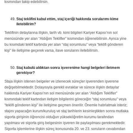
kısmından takip edebilirsin.
Staj teklifini kabul ettim, staj içeriği hakkında sorularımı kime
iletebilirim?
Teklifinin detaylarına ilişkin, tarih vb. kimi bilgileri Kariyer Kapısı’nın sol
menüsünde yer alan “Aldığım Teklifler” kısmından öğrenebilirsin. Ayrıca yine
bu kısımdaki teklif kartında yer alan “staj sorumlusu” veya “teklifi gönderen
kişi” ile iletişime geçerek varsa, ilave sorularını iletebilirsin.
Staj kabulü aldıktan sonra işverenime hangi belgeleri iletmem
gerekiyor?
Staja ilişkin istenen belgeler ve izlenecek süreçler işverenden işverene
değişebilmektedir. Dolayısıyla gerekli evraklar ve sürece ilişkin detaylar
hakkında Kariyer Kapısı’nın sol menüsünde yer alan “Aldığım Teklifler”
kısmındaki teklif kartından iletişim bilgilerini göreceğin “staj sorumlusu” veya
“teklifi gönderen kişi” ile iletişime geçmen önerilir. Önemle hatırlatmak isteriz;
stajını yapacağın kurum/kuruluş ve staj tarihlerin kesinleştikten sonra mutlaka
sigorta girişinin öğrencisi olduğun yükseköğretim kurumu tarafından
yapılması ve sigorta giriş belgesinin işveren ile paylaşılması gerekmektedir.
Sigorta işlemlerine ilişkin süreç konusunda 20. ve 23. soruların cevabından