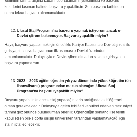
Belirtilen tarih aralığına kadar not ortalamanın yükselmesi ve başvuru
kriterlerini taşıman halinde başvuru yapabilirsin. Son başvuru tarihinden
sonra tekrar başvuru alınmamaktadır.
Ulusal Staj Programı’na başvuru yapmak istiyorum ancak e-
Devlet şifrem bulunmuyor. Başvuru yapabilir miyim?
Hayır, başvuru yapabilmek için öncelikle Kariyer Kapısına e-Devlet şifresi ile
giriş yapılmalı ve başvurunun ilk aşaması e-Devlet üzerinden
tamamlanmalıdır. Dolayısıyla e-Devlet şifren olmadan sisteme giriş ya da
başvuru yapamazsın.
2022 – 2023 eğitim öğretim yılı yaz döneminde yükseköğretim (ön
lisans/lisans) programından mezun olacağım, Ulusal Staj
Programı’na başvuru yapabilir miyim?
Başvuru yapabilirsin ancak staj yapacağın tarih aralığında aktif öğrenci
olman gerekmektedir. Dolayısıyla gelen teklifleri kabul/ret ederken mezuniyet
tarihini göz önünde bulundurman önerilir. Öğrenciliğin sonlandı ise teklifi
kabul etsen bile sigorta girişin üniversiten tarafından yapılamayacağı için
stajın iptal edilecektir.