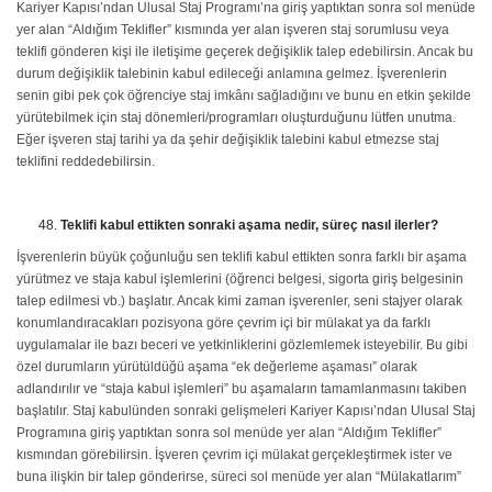
Kariyer Kapısı’ndan Ulusal Staj Programı’na giriş yaptıktan sonra sol menüde
yer alan “Aldığım Teklifler” kısmında yer alan işveren staj sorumlusu veya
teklifi gönderen kişi ile iletişime geçerek değişiklik talep edebilirsin. Ancak bu
durum değişiklik talebinin kabul edileceği anlamına gelmez. İşverenlerin
senin gibi pek çok öğrenciye staj imkânı sağladığını ve bunu en etkin şekilde
yürütebilmek için staj dönemleri/programları oluşturduğunu lütfen unutma.
Eğer işveren staj tarihi ya da şehir değişiklik talebini kabul etmezse staj
teklifini reddedebilirsin.
Teklifi kabul ettikten sonraki aşama nedir, süreç nasıl ilerler?
İşverenlerin büyük çoğunluğu sen teklifi kabul ettikten sonra farklı bir aşama
yürütmez ve staja kabul işlemlerini (öğrenci belgesi, sigorta giriş belgesinin
talep edilmesi vb.) başlatır. Ancak kimi zaman işverenler, seni stajyer olarak
konumlandıracakları pozisyona göre çevrim içi bir mülakat ya da farklı
uygulamalar ile bazı beceri ve yetkinliklerini gözlemlemek isteyebilir. Bu gibi
özel durumların yürütüldüğü aşama “ek değerleme aşaması” olarak
adlandırılır ve “staja kabul işlemleri” bu aşamaların tamamlanmasını takiben
başlatılır. Staj kabulünden sonraki gelişmeleri Kariyer Kapısı’ndan Ulusal Staj
Programına giriş yaptıktan sonra sol menüde yer alan “Aldığım Teklifler”
kısmından görebilirsin. İşveren çevrim içi mülakat gerçekleştirmek ister ve
buna ilişkin bir talep gönderirse, süreci sol menüde yer alan “Mülakatlarım”