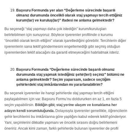
Başvuru Formunda yer alan “Değerleme sürecinde başarılı
olmanız durumunda öncelikli olarak staj yapmayı tercih ettiğiniz
kurum(lar) ve kuruluş(lar)” ifadesi ne anlama gelmektedir?
Bu seçeneği “staj yapmayı daha çok istediğin” kurum/kuruluşları
belirtebilmen için sunuyoruz. Böylece işverenler profilinde o kurumu
“öncelikli olarak tercih ettiğini” olarak işaretlediğini görebilir. Tercihlerin diğer
işverenlerin sana teklif göndermesini engellemediği gibi seçmiş olduğun
işverenlerden teklif alacağını da garanti etmeyeceğini hatırlatmak isteriz.
Başvuru Formunda “Değerleme sürecinde başarılı olmanız
durumunda staj yapmak istediğiniz şehir(leri) seçiniz” bölümü ne
anlama gelmektedir? Seçim yaparsam, sadece seçtiğim
şehirlerdeki staj imkânlarından mı yararlanabilirim?
Bu seçenek işverenler ile hangi şehirlerde staj yapmayı tercih ettiğini
paylaşabilmen için var. Başvuru Formu’nu doldururken en az 1, en fazla 5
seçim yapabilirsin.
Bildiğin gibi; staj yerine ulaşım ve konaklama her
adayın kendi sorumluluğunda.
Dolayısıyla işverenler genellikle, öğrencilerin
şehir tercihlerini bu imkânlarına göre yaptığını kabul ederek teklif gönderiyor.
Yani, seçimlerini dikkatle yapmanı ve öncelik sırasını doğru belirlemeni
öneririz. Ancak kimi zaman, farklı şehirlerde bulunan işverenler de profil