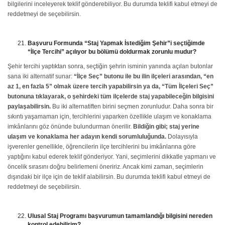
bilgilerini inceleyerek teklif gönderebiliyor. Bu durumda teklifi kabul etmeyi de
reddetmeyi de seçebilirsin.
Başvuru Formunda “Staj Yapmak İstediğim Şehir”i seçtiğimde
“İlçe Tercihi” açılıyor bu bölümü doldurmak zorunlu mudur?
Şehir tercihi yaptıktan sonra, seçtiğin şehrin isminin yanında açılan butonlar
sana iki alternatif sunar:
“İlçe Seç” butonu ile bu ilin ilçeleri arasından, “en
az 1, en fazla 5” olmak üzere tercih yapabilirsin ya da, “Tüm İlçeleri Seç”
butonuna tıklayarak, o şehirdeki tüm ilçelerde staj yapabileceğin bilgisini
paylaşabilirsin.
Bu iki alternatiften birini seçmen zorunludur. Daha sonra bir
sıkıntı yaşamaman için, tercihlerini yaparken özellikle ulaşım ve konaklama
imkânlarını göz önünde bulundurman önerilir.
Bildiğin gibi; staj yerine
ulaşım ve konaklama her adayın kendi sorumluluğunda.
Dolayısıyla
işverenler genellikle, öğrencilerin ilçe tercihlerini bu imkânlarına göre
yaptığını kabul ederek teklif gönderiyor. Yani, seçimlerini dikkatle yapmanı ve
öncelik sırasını doğru belirlemeni öneririz. Ancak kimi zaman, seçimlerin
dışındaki bir ilçe için de teklif alabilirsin. Bu durumda teklifi kabul etmeyi de
reddetmeyi de seçebilirsin.
Ulusal Staj Programı başvurumun tamamlandığı bilgisini nereden
kontrol edebilirim?