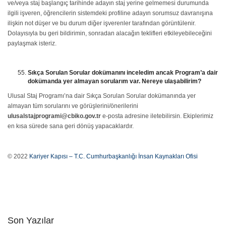
ve/veya staj başlangıç tarihinde adayın staj yerine gelmemesi durumunda
ilgili işveren, öğrencilerin sistemdeki profiline adayın sorumsuz davranışına
ilişkin not düşer ve bu durum diğer işverenler tarafından görüntülenir.
Dolayısıyla bu geri bildirimin, sonradan alacağın teklifleri etkileyebileceğini
paylaşmak isteriz.
Sıkça Sorulan Sorular dokümanını inceledim ancak Program’a dair
dokümanda yer almayan sorularım var. Nereye ulaşabilirim?
Ulusal Staj Programı’na dair Sıkça Sorulan Sorular dokümanında yer
almayan tüm sorularını ve görüşlerini/önerilerini
ulusalstajprogrami@cbiko.gov.tr
e-posta adresine iletebilirsin. Ekiplerimiz
en kısa sürede sana geri dönüş yapacaklardır.
© 2022
Kariyer Kapısı – T.C. Cumhurbaşkanlığı İnsan Kaynakları Ofisi
Son Yazılar