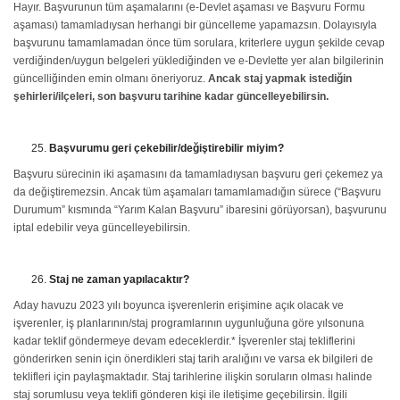
Hayır. Başvurunun tüm aşamalarını (e-Devlet aşaması ve Başvuru Formu
aşaması) tamamladıysan herhangi bir güncelleme yapamazsın. Dolayısıyla
başvurunu tamamlamadan önce tüm sorulara, kriterlere uygun şekilde cevap
verdiğinden/uygun belgeleri yüklediğinden ve e-Devlette yer alan bilgilerinin
güncelliğinden emin olmanı öneriyoruz.
Ancak staj yapmak istediğin
şehirleri/ilçeleri, son başvuru tarihine kadar güncelleyebilirsin.
Başvurumu geri çekebilir/değiştirebilir miyim?
Başvuru sürecinin iki aşamasını da tamamladıysan başvuru geri çekemez ya
da değiştiremezsin. Ancak tüm aşamaları tamamlamadığın sürece (“Başvuru
Durumum” kısmında “Yarım Kalan Başvuru” ibaresini görüyorsan), başvurunu
iptal edebilir veya güncelleyebilirsin.
Staj ne zaman yapılacaktır?
Aday havuzu 2023 yılı boyunca işverenlerin erişimine açık olacak ve
işverenler, iş planlarının/staj programlarının uygunluğuna göre yılsonuna
kadar teklif göndermeye devam edeceklerdir.* İşverenler staj tekliflerini
gönderirken senin için önerdikleri staj tarih aralığını ve varsa ek bilgileri de
teklifleri için paylaşmaktadır. Staj tarihlerine ilişkin soruların olması halinde
staj sorumlusu veya teklifi gönderen kişi ile iletişime geçebilirsin. İlgili