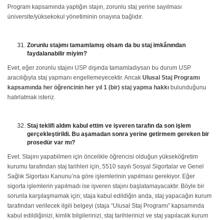
Program kapsamında yaptığın stajın, zorunlu staj yerine sayılması
üniversite/yüksekokul yönetiminin onayına bağlıdır.
Zorunlu stajımı tamamlamış olsam da bu staj imkânından
faydalanabilir miyim?
Evet, eğer zorunlu stajını USP dışında tamamladıysan bu durum USP
aracılığıyla staj yapmanı engellemeyecektir. Ancak
Ulusal Staj Programı
kapsamında her öğrencinin her yıl 1 (bir) staj yapma hakkı
bulunduğunu
hatırlatmak isteriz.
Staj teklifi aldım kabul ettim ve işveren tarafın da son işlem
gerçekleştirildi. Bu aşamadan sonra yerine getirmem gereken bir
prosedür var mı?
Evet. Stajını yapabilmen için öncelikle öğrencisi olduğun yükseköğretim
kurumu tarafından staj tarihleri için, 5510 sayılı Sosyal Sigortalar ve Genel
Sağlık Sigortası Kanunu’na göre işlemlerinin yapılması gerekiyor. Eğer
sigorta işlemlerin yapılmadı ise işveren stajını başlatamayacaktır. Böyle bir
sorunla karşılaşmamak için; staja kabul edildiğin anda, staj yapacağın kurum
tarafından verilecek ilgili belgeyi (staja “Ulusal Staj Programı” kapsamında
kabul edildiğinizi, kimlik bilgilerinizi, staj tarihlerinizi ve staj yapılacak kurum