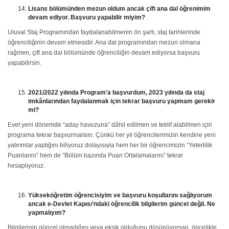
Lisans bölümünden mezun oldum ancak çift ana dal öğrenimim
devam ediyor. Başvuru yapabilir miyim?
Ulusal Staj Programından faydalanabilmenin ön şartı, staj tarihlerinde
öğrenciliğinin devam etmesidir. Ana dal programından mezun olmana
rağmen, çift ana dal bölümünde öğrenciliğin devam ediyorsa başvuru
yapabilirsin.
2021/2022 yılında Program’a başvurdum, 2023 yılında da staj
imkânlarından faydalanmak için tekrar başvuru yapmam gerekir
mi?
Evet yeni dönemde “aday havuzuna” dâhil edilmen ve teklif alabilmen için
programa tekrar başvurmalısın. Çünkü her yıl öğrencilerimizin kendine yeni
yatırımlar yaptığını biliyoruz dolayısıyla hem her bir öğrencimizin “Yeterlilik
Puanlarını” hem de “Bölüm bazında Puan Ortalamalarını” tekrar
hesaplıyoruz.
Yükseköğretim öğrencisiyim ve başvuru koşullarını sağlıyorum
ancak e-Devlet Kapısı’ndaki öğrencilik bilgilerim güncel değil. Ne
yapmalıyım?
Bilgilerinin güncel olmadığını veya eksik olduğunu düşünüyorsan, öncelikle