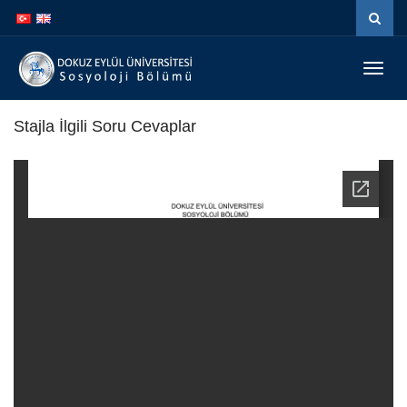
İçeriğe
Navigasyona
atla
atla
Menüy
Geç
Stajla İlgili Soru Cevaplar