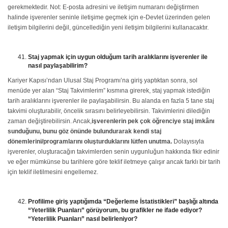
gerekmektedir. Not: E-posta adresini ve iletişim numaranı değiştirmen
halinde işverenler seninle iletişime geçmek için e-Devlet üzerinden gelen
iletişim bilgilerini değil, güncellediğin yeni iletişim bilgilerini kullanacaktır.
Staj yapmak için uygun olduğum tarih aralıklarını işverenler ile
nasıl paylaşabilirim?
Kariyer Kapısı’ndan Ulusal Staj Programı’na giriş yaptıktan sonra, sol
menüde yer alan “Staj Takvimlerim” kısmına girerek, staj yapmak istediğin
tarih aralıklarını işverenler ile paylaşabilirsin. Bu alanda en fazla 5 tane staj
takvimi oluşturabilir, öncelik sırasını belirleyebilirsin. Takvimlerini dilediğin
zaman değiştirebilirsin. Ancak,
işverenlerin pek çok öğrenciye staj imkânı
sunduğunu, bunu göz önünde bulundurarak kendi staj
dönemlerini/programlarını oluşturduklarını lütfen unutma.
Dolayısıyla
işverenler, oluşturacağın takvimlerden senin uygunluğun hakkında fikir edinir
ve eğer mümkünse bu tarihlere göre teklif iletmeye çalışır ancak farklı bir tarih
için teklif iletilmesini engellemez.
Profilime giriş yaptığımda “Değerleme İstatistikleri” başlığı altında
“Yeterlilik Puanları” görüyorum, bu grafikler ne ifade ediyor?
“Yeterlilik Puanları” nasıl belirleniyor?