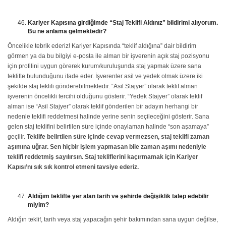
Kariyer Kapısına girdiğimde “Staj Teklifi Aldınız” bildirimi alıyorum.
Bu ne anlama gelmektedir?
Öncelikle tebrik ederiz! Kariyer Kapısında “teklif aldığına” dair bildirim
görmen ya da bu bilgiyi e-posta ile alman bir işverenin açık staj pozisyonu
için profilini uygun görerek kurum/kuruluşunda staj yapmak üzere sana
teklifte bulunduğunu ifade eder. İşverenler asil ve yedek olmak üzere iki
şekilde staj teklifi gönderebilmektedir. “Asil Stajyer” olarak teklif alman
işverenin öncelikli tercihi olduğunu gösterir. “Yedek Stajyer” olarak teklif
alman ise “Asil Stajyer” olarak teklif gönderilen bir adayın herhangi bir
nedenle teklifi reddetmesi halinde yerine senin seçileceğini gösterir. Sana
gelen staj teklifini belirtilen süre içinde onaylaman halinde “son aşamaya”
geçilir.
Teklife belirtilen süre içinde cevap vermezsen, staj teklifi zaman
aşımına uğrar. Sen hiçbir işlem yapmasan bile zaman aşımı nedeniyle
teklifi reddetmiş sayılırsın. Staj tekliflerini kaçırmamak için Kariyer
Kapısı’nı sık sık kontrol etmeni tavsiye ederiz.
Aldığım teklifte yer alan tarih ve şehirde değişiklik talep edebilir
miyim?
Aldığın teklif, tarih veya staj yapacağın şehir bakımından sana uygun değilse,