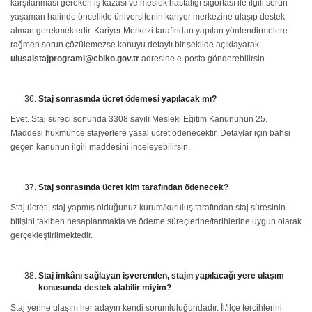
karşılanması gereken iş kazası ve meslek hastalığı sigortası ile ilgili sorun
yaşaman halinde öncelikle üniversitenin kariyer merkezine ulaşıp destek
alman gerekmektedir. Kariyer Merkezi tarafından yapılan yönlendirmelere
rağmen sorun çözülemezse konuyu detaylı bir şekilde açıklayarak
ulusalstajprogrami@cbiko.gov.tr
adresine e-posta gönderebilirsin.
Staj sonrasında ücret ödemesi yapılacak mı?
Evet. Staj süreci sonunda 3308 sayılı Mesleki Eğitim Kanununun 25.
Maddesi hükmünce stajyerlere yasal ücret ödenecektir. Detaylar için bahsi
geçen kanunun ilgili maddesini inceleyebilirsin.
Staj sonrasında ücret kim tarafından ödenecek?
Staj ücreti, staj yapmış olduğunuz kurum/kuruluş tarafından staj süresinin
bitişini takiben hesaplanmakta ve ödeme süreçlerine/tarihlerine uygun olarak
gerçekleştirilmektedir.
Staj imkânı sağlayan işverenden, stajın yapılacağı yere ulaşım
konusunda destek alabilir miyim?
Staj yerine ulaşım her adayın kendi sorumluluğundadır. İl/ilçe tercihlerini