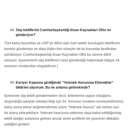
Staj tekliflerini Cumhurbaşkanlığı İnsan Kaynakları Ofisi mi
gönderiyor?
Tüm kamu kurumları ve USP’ye dâhil olan özel sektör kuruluşları tekliflerini
kendisi gönderiyor ve staja ilişkin tüm süreçler de bu kurumlar tarafından
yürütülüyor. Cumhurbaşkanlığı İnsan Kaynakları Ofisi bu sürece dâhil
olmuyor. (işverenlerin staj tekliflerini nasıl gönderdiği hakkındaki bilgiye 34.
sorunun cevabından ulaşabilirsin.)
Kariyer Kapısına girdiğimde “Yetenek Havuzuna Eklendiniz”
bildirimi alıyorum. Bu ne anlama gelmektedir?
İşverenler staj teklifi göndermeden önce, kriterlerine uygun olduğunu
düşündüğü adayları (detaylı bilgi için 34. Sorunun cevabını inceleyebilirsiniz)
daha sonra tekrar değerlendirmek üzere “Yetenek Havuzu” adı verilen ayrı
bir alana ekleyebiliyor. Yetenek havuzuna eklenme staja kabul edildiğin/staj
teklifi aldığın anlamına gelmez ancak senin profilinin bir işverenin dikkatini
çektiğini gösterir.