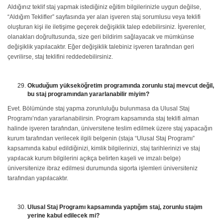
Aldığınız teklif staj yapmak istediğiniz eğitim bilgilerinizle uygun değilse,
“Aldığım Teklifler” sayfasında yer alan işveren staj sorumlusu veya teklifi
oluşturan kişi ile iletişime geçerek değişiklik talep edebilirsiniz. İşverenler,
olanakları doğrultusunda, size geri bildirim sağlayacak ve mümkünse
değişiklik yapılacaktır. Eğer değişiklik talebiniz işveren tarafından geri
çevrilirse, staj teklifini reddedebilirsiniz.
Okuduğum yükseköğretim programında zorunlu staj mevcut değil,
bu staj programından yararlanabilir miyim?
Evet. Bölümünde staj yapma zorunluluğu bulunmasa da Ulusal Staj
Programı’ndan yararlanabilirsin. Program kapsamında staj teklifi alman
halinde işveren tarafından, üniversitene teslim edilmek üzere staj yapacağın
kurum tarafından verilecek ilgili belgenin (staja “Ulusal Staj Programı”
kapsamında kabul edildiğinizi, kimlik bilgilerinizi, staj tarihlerinizi ve staj
yapılacak kurum bilgilerini açıkça belirten kaşeli ve imzalı belge)
üniversitenize ibraz edilmesi durumunda sigorta işlemleri üniversiteniz
tarafından yapılacaktır.
Ulusal Staj Programı kapsamında yaptığım staj, zorunlu stajım
yerine kabul edilecek mi?