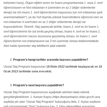
bölümleri hariç), Örgün eğitim veren ön lisans programlarında 1. veya 2. sınıf
öğrencisiysen ve Not ortalaman 4 üzerinden en az 2 (diğer sistemlerde
dengi) ise (ön lisans 1. sınıf öğrencilerinin başvurusu için not ortalaması şartı
aranmamaktadır*), ya da Yurt dışında yüksek lisans/doktora öğrencisi isen ve
not ortalaman 4 üzerinden en az 2 (diğer sistemlerde dengi) ise
başvurabilirsin. Önemli: Staj yapılacak tarihte; lisans 2. sınıf ve ön lisans 1.
sınıf öğrencilerinin bir üst sınıfa geçmiş olması, lisans 4. sınıf ve ön lisans 2.
sınıf öğrencilerinin mezun durumuna geçmemiş olması, ön lisans 1. sınıf
öğrencilerinin not ortalamasının ise 2’nin üzerinde olması beklenmektedir.
Aksi halde işverenler staj tekliflerini iptal edebilir.
Program’a hangi tarihler arasında başvuru yapabilirim?
Ulusal Staj Programı başvuruları
18 Ekim 2022 tarihinde başlayacak ve 18
Ocak 2023 tarihinde sona erecektir.
Program’a nasıl başvuru yapabilirim?
Ulusal Staj Programı başvurunuzu aşağıdaki adımları takip ederek
gerçekleştirebilirsin. 1. Kariyer Kapısı (https://kariyerkapisi.cbiko.gov.tr) ana
sayfada yer alan “Ulusal Staj Programı” kutucuğunu tıkla. 2. Açılan sayfanın
sağ üst kısmındaki “Giriş” butonuna bas. 3. Giriş alternatifleri arasından