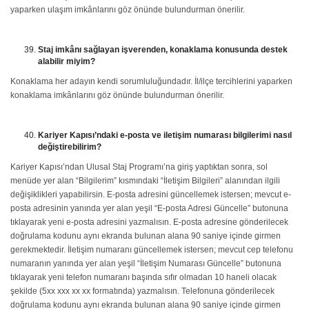
yaparken ulaşım imkânlarını göz önünde bulundurman önerilir.
Staj imkânı sağlayan işverenden, konaklama konusunda destek
alabilir miyim?
Konaklama her adayın kendi sorumluluğundadır. İl/ilçe tercihlerini yaparken
konaklama imkânlarını göz önünde bulundurman önerilir.
Kariyer Kapısı’ndaki e-posta ve iletişim numarası bilgilerimi nasıl
değiştirebilirim?
Kariyer Kapısı’ndan Ulusal Staj Programı’na giriş yaptıktan sonra, sol
menüde yer alan “Bilgilerim” kısmındaki “İletişim Bilgileri” alanından ilgili
değişiklikleri yapabilirsin. E-posta adresini güncellemek istersen; mevcut e-
posta adresinin yanında yer alan yeşil “E-posta Adresi Güncelle” butonuna
tıklayarak yeni e-posta adresini yazmalısın. E-posta adresine gönderilecek
doğrulama kodunu aynı ekranda bulunan alana 90 saniye içinde girmen
gerekmektedir. İletişim numaranı güncellemek istersen; mevcut cep telefonu
numaranın yanında yer alan yeşil “İletişim Numarası Güncelle” butonuna
tıklayarak yeni telefon numaranı başında sıfır olmadan 10 haneli olacak
şekilde (5xx xxx xx xx formatında) yazmalısın. Telefonuna gönderilecek
doğrulama kodunu aynı ekranda bulunan alana 90 saniye içinde girmen