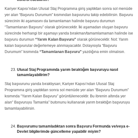
Kariyer Kapısı’ndan Ulusal Staj Programına giriş yaptıktan sonra sol menüde
yer alan “Başvuru Durumum” kısmından başvurunu takip edebilirsin. Başvuru
sürecinin iki aşamasını da tamamlaman halinde başvuru durumun
“Tamamlanan Başvuru” olarak görünecektir. İki aşamadan oluşan başvuru
sürecinde herhangi bir aşamayı yarıda bırakman/tamamlamaman halinde ise
başvuru durumun
“Yarım Kalan Başvuru”
olarak görünecektir. Not: Yarım
kalan başvurular değerlemeye alınmayacaktır. Dolayısıyla “Başvuru
Durumum” kısmında
“Tamamlanan Başvuru”
yazdığına emin olmalısın.
Ulusal Staj Programında yarım bıraktığım başvuruyu nasıl
tamamlayabilirim?
Staj başvurunu yarıda bıraktıysan; Kariyer Kapısı’ndan Ulusal Staj
Programına giriş yaptıktan sonra sol menüde yer alan “Başvuru Durumum”
kısmında “Yarım Kalan Başvuru” görüntülenecektir. Bu ibrenin altında yer
alan” Başvuruyu Tamamla” butonunu kullanarak yarım bıraktığın başvuruyu
tamamlayabilirsin.
Başvurumu tamamladıktan sonra Başvuru Formunda ve/veya e-
Devlet bilgilerimde güncelleme yapabilir miyim?