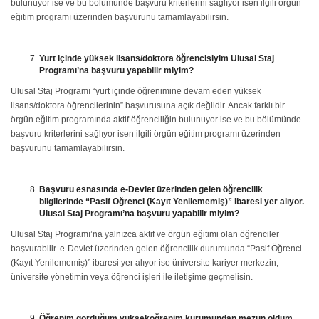
bulunuyor ise ve bu bölümünde başvuru kriterlerini sağlıyor isen ilgili örgün
eğitim programı üzerinden başvurunu tamamlayabilirsin.
Yurt içinde yüksek lisans/doktora öğrencisiyim Ulusal Staj
Programı’na başvuru yapabilir miyim?
Ulusal Staj Programı “yurt içinde öğrenimine devam eden yüksek
lisans/doktora öğrencilerinin” başvurusuna açık değildir. Ancak farklı bir
örgün eğitim programında aktif öğrenciliğin bulunuyor ise ve bu bölümünde
başvuru kriterlerini sağlıyor isen ilgili örgün eğitim programı üzerinden
başvurunu tamamlayabilirsin.
Başvuru esnasında e-Devlet üzerinden gelen öğrencilik
bilgilerinde “Pasif Öğrenci (Kayıt Yenilememiş)” ibaresi yer alıyor.
Ulusal Staj Programı’na başvuru yapabilir miyim?
Ulusal Staj Programı’na yalnızca aktif ve örgün eğitimi olan öğrenciler
başvurabilir. e-Devlet üzerinden gelen öğrencilik durumunda “Pasif Öğrenci
(Kayıt Yenilememiş)” ibaresi yer alıyor ise üniversite kariyer merkezin,
üniversite yönetimin veya öğrenci işleri ile iletişime geçmelisin.
Öğrenim gördüğüm yükseköğrenim kurumundan mezun oldum