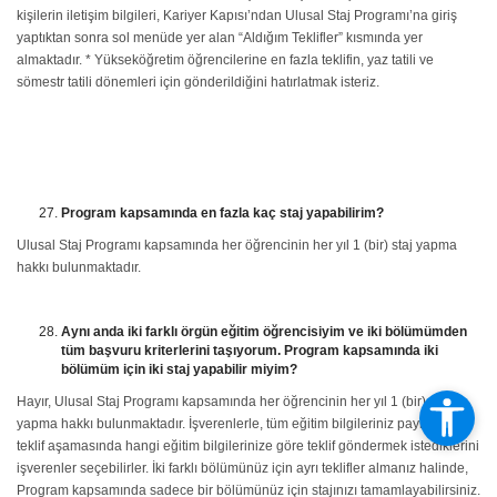
kişilerin iletişim bilgileri, Kariyer Kapısı’ndan Ulusal Staj Programı’na giriş
yaptıktan sonra sol menüde yer alan “Aldığım Teklifler” kısmında yer
almaktadır. * Yükseköğretim öğrencilerine en fazla teklifin, yaz tatili ve
sömestr tatili dönemleri için gönderildiğini hatırlatmak isteriz.
Program kapsamında en fazla kaç staj yapabilirim?
Ulusal Staj Programı kapsamında her öğrencinin her yıl 1 (bir) staj yapma
hakkı bulunmaktadır.
Aynı anda iki farklı örgün eğitim öğrencisiyim ve iki bölümümden
tüm başvuru kriterlerini taşıyorum. Program kapsamında iki
bölümüm için iki staj yapabilir miyim?
Hayır, Ulusal Staj Programı kapsamında her öğrencinin her yıl 1 (bir) staj
yapma hakkı bulunmaktadır. İşverenlerle, tüm eğitim bilgileriniz paylaşılır ve
teklif aşamasında hangi eğitim bilgilerinize göre teklif göndermek istediklerini
işverenler seçebilirler. İki farklı bölümünüz için ayrı teklifler almanız halinde,
Program kapsamında sadece bir bölümünüz için stajınızı tamamlayabilirsiniz.