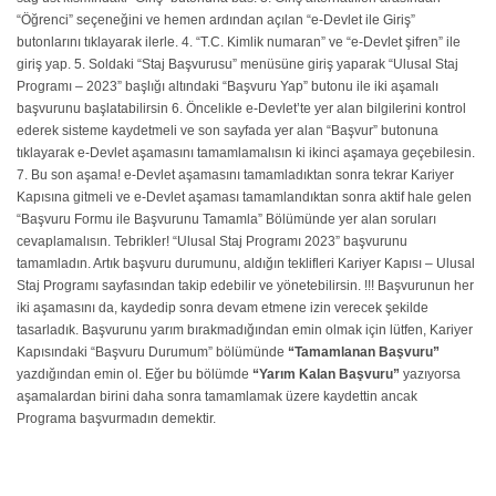
“Öğrenci” seçeneğini ve hemen ardından açılan “e-Devlet ile Giriş”
butonlarını tıklayarak ilerle. 4. “T.C. Kimlik numaran” ve “e-Devlet şifren” ile
giriş yap. 5. Soldaki “Staj Başvurusu” menüsüne giriş yaparak “Ulusal Staj
Programı – 2023” başlığı altındaki “Başvuru Yap” butonu ile iki aşamalı
başvurunu başlatabilirsin 6. Öncelikle e-Devlet’te yer alan bilgilerini kontrol
ederek sisteme kaydetmeli ve son sayfada yer alan “Başvur” butonuna
tıklayarak e-Devlet aşamasını tamamlamalısın ki ikinci aşamaya geçebilesin.
7. Bu son aşama! e-Devlet aşamasını tamamladıktan sonra tekrar Kariyer
Kapısına gitmeli ve e-Devlet aşaması tamamlandıktan sonra aktif hale gelen
“Başvuru Formu ile Başvurunu Tamamla” Bölümünde yer alan soruları
cevaplamalısın. Tebrikler! “Ulusal Staj Programı 2023” başvurunu
tamamladın. Artık başvuru durumunu, aldığın teklifleri Kariyer Kapısı – Ulusal
Staj Programı sayfasından takip edebilir ve yönetebilirsin. !!! Başvurunun her
iki aşamasını da, kaydedip sonra devam etmene izin verecek şekilde
tasarladık. Başvurunu yarım bırakmadığından emin olmak için lütfen, Kariyer
Kapısındaki “Başvuru Durumum” bölümünde
“Tamamlanan Başvuru”
yazdığından emin ol. Eğer bu bölümde
“Yarım Kalan Başvuru”
yazıyorsa
aşamalardan birini daha sonra tamamlamak üzere kaydettin ancak
Programa başvurmadın demektir.