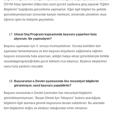
ÖSYM-Aday İşlemleri (https://ais.osym.gov.tr/) sayfasına giriş yaparak “Eğitim
Bilgilerim” başlığında güncelleme yapmalısın. Eğer ilgili bilgileri bu şekilde
güncelleyemiyorsan üniversite kariyer merkezin, üniversite yönetimin veya
öğrenci işleri ile iletişime geçmelisin.
Ulusal Staj Programı kapsamında başvuru yaparken hata
alıyorum. Ne yapmalıyım?
Başvuru aşamaları için 3. soruyu inceleyebilirsin. Soruda belirtilen tüm
aşamaları tamamlamana ve tüm başvuru koşullarını sağlamana rağmen
başvuru esnasında hata alıyorsan, aldığın hatayı ekran görüntüleriyle birlikte
ulusalstajprogrami@cbiko.gov.tr iletmeni rica ediyoruz. Böylece ekiplerimiz
sana hızla yardımcı olacaktır.
Başvurunun e-Devlet aşamasında lise mezuniyet bilgilerim
görünmüyor, nasıl başvuru yapabilirim?
Başvuru esnasında e-Devlet üzerinden lise mezuniyet bilgilerini
görüntüleyemiyorsan, “Beyan Etmek İçin Tıklayınız” butonu aracılığıyla
bilgilerini ilgili alanlara girerek başvuruna devam edebilirsin. Bu alandaki
tüm bilgilerinin doğru ve eksiksiz olduğundan emin olmalısın.