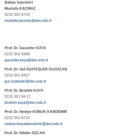
Bölüm Sekreteri
Mustafa KAÇMAZ
0232 301 8733
mustafa.kacmaz@deu.edu.tr
Prof. Dr. Gazanfer KAYA
0232 301 9499
gazanfer.kaya@deu.edu.tr
Prof. Dr. Gül ÖZATEŞLER ÜLKÜCAN
0232 301 9427
gul.ozatesler@deu.edu.tr
Prof. Dr. İbrahim KAYA
0232 301 94 17
ibrahim.kaya@deu.edu.tr
Prof. Dr. Nebiye KONUK KANDEMİR
0232 301 8724
nebiye.konukkandemir@deu.edu.tr
Prof
. Dr. Nilüfer ÖZCAN