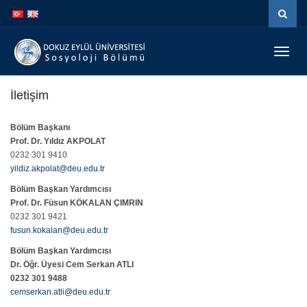
İçeriğe
Navigasyona
atla
atla
Menüy
Geç
İletişim
Bölüm Başkanı
Prof. Dr. Yıldız AKPOLAT
0232 301 9410
yildiz.akpolat@deu.edu.tr
Bölüm Başkan Yardımcısı
Prof. Dr. Füsun KÖKALAN ÇIMRIN
0232 301 9421
fusun.kokalan@deu.edu.tr
Bölüm Başkan Yardımcısı
Dr. Öğr. Üyesi Cem Serkan ATLI
0232 301 9488
cemserkan.atli@deu.edu.tr