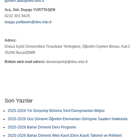
gulsen.atas@deu.edu.tr
Arş. Gör. Duygu YURTTAŞEN
0232 301 9425
duygu.yurttasen@deu.edu.tr
Adres:
Dokuz Eylül Üniversitesi Tınaztepe Yerleşkesi, Öğretim Üyeleri Binası, Kat:2
35260 Buca/İZMİR
Bölüm web mail adresi:
deusosyoloji@deu.edu.tr
Son Yazılar
2025-2026 Yılı Sosyoloji Bölümü Sınıf Danışmanları Bilgisi
2025-2026 Güz Dönemi Öğretim Elemanları Görüşme Saatleri Hakkında
2025-2026 Bahar Dönemi Ders Programı
2025-2026 Bahar Dönemi Web Kayıt (Ders Kayıt) Takvimi ve Rehberi