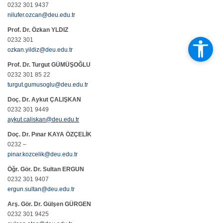
0232 301 9437
nilufer.ozcan@deu.edu.tr
Prof
. Dr. Özkan YLDIZ
0232 301
ozkan.yildiz@deu.edu.tr
Prof. Dr. Turgut GÜMÜŞOĞLU
0232 301 85 22
turgut.gumusoglu@deu.edu.tr
Doç. Dr. Aykut ÇALIŞKAN
0232 301 9449
aykut.caliskan@deu.edu.tr
Doç. Dr. Pınar KAYA ÖZÇELİK
0232 –
pinar.kozcelik@deu.edu.tr
Öğr. Gör. Dr. Sultan ERGUN
0232 301 9407
ergun.sultan@deu.edu.tr
Arş. Gör. Dr. Gülşen GÜRGEN
0232 301 9425