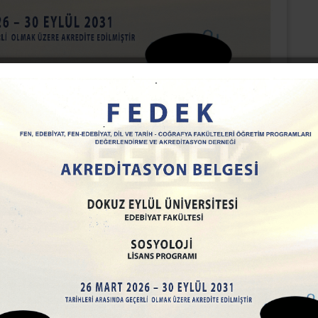
me süreçlerini inceleyen bir bilim dalıdır. Sosyolojinin temel konusu toplum
 yaşamın getirdiği sosyal ilişkileri, toplumsal kurumların kökenlerini ve
inceleyerek, gözlem, görüşme ve anket gibi tekniklerle alanda araştırmalar
r. Bilimsel araştırmalar yapmak, bilgi üretmek, üretilen bilgileri çeşitli
nde bulunduğu kenti, sosyal çevreyi bilgilendirmek; Türkiye’nin gereksinim
irmek Dokuz Eylül Üniversitesi Sosyoloji Bölümü’nün en temel amaçları
ı dünyayı ve toplumu en geniş biçimde kavrama imkânlarını çoğaltmayı ve bu