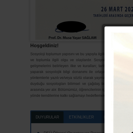
Hoşgeldiniz!
Sosyoloji toplumun yapısını ve bu yapıyla ilgili değişme ve geliş
ve toplumla ilgili olgu ve olaylardır. Sosyologlar, toplumsal
gelişmelerini belirleyen ilke ve kuralları; tarihsel belgeleri 
yaparak sosyolojik bilgi donanımı ile ortaya koymaya çalışırla
yöntemlerle yazılı ve/veya sözlü olarak yaymak, toplumu ve içi
duyduğu sosyologları bilimsel ve çağdaş bir eğitimle yetişt
arasında yer alır. Bölümümüz, öğrencilerinin içinde yaşadıklar
yönde kendilerine katkı sağlamayı hedeflemektir.
DUYURULAR
ETKİNLİKLER
HABER