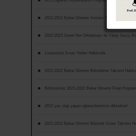
DEÜ Öğrenci Oryantasyon Programı Hakkında
2021-2022 Bahar Dönemi Sonrası Tek Ders Sınavı 
2022-2023 Genel Not Ortalaması ile Yatay Geçiş B
Lisansüstü Sınav Yerleri Hakkında
2021-2022 Bahar Dönemi Bütünleme Takvimi Hakkı
Bölümümüz 2021-2022 Bahar Dönemi Final Programı
2022 yaz staji yapan oğrencilerimizin dikkatine!
2021-2022 Bahar Dönemi Mazeret Sınav Takvimi H