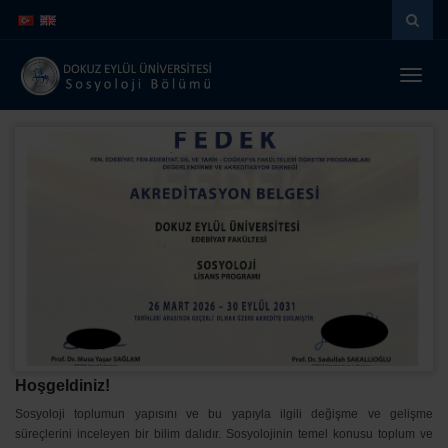
İçeriğe
Navigasyona
atla
atla
Menüy
Geç
Hoşgeldiniz!
Sosyoloji toplumun yapısını ve bu yapıyla ilgili değişme ve gelişme
süreçlerini inceleyen bir bilim dalıdır. Sosyolojinin temel konusu toplum ve