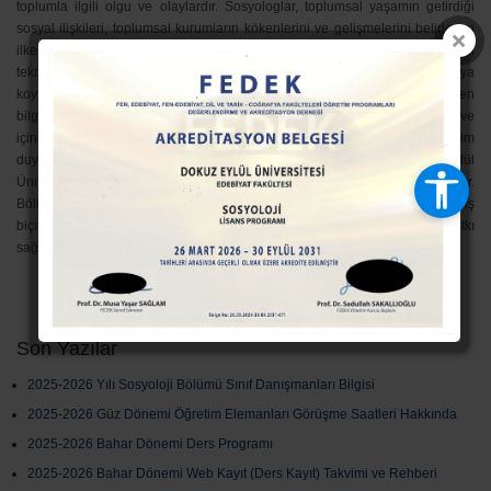
toplumla ilgili olgu ve olaylardır. Sosyologlar, toplumsal yaşamın getirdiği
sosyal ilişkileri, toplumsal kurumların kökenlerini ve gelişmelerini belirleyen
ilke ve kuralları; tarihsel belgeleri inceleyerek, gözlem, görüşme ve anket gibi
tekniklerle alanda araştırmalar yaparak sosyolojik bilgi donanımı ile ortaya
koymaya çalışırlar. Bilimsel araştırmalar yapmak, bilgi üretmek, üretilen
bilgileri çeşitli yöntemlerle yazılı ve/veya sözlü olarak yaymak, toplumu ve
içinde bulunduğu kenti, sosyal çevreyi bilgilendirmek; Türkiye’nin gereksinim
duyduğu sosyologları bilimsel ve çağdaş bir eğitimle yetiştirmek Dokuz Eylül
Üniversitesi Sosyoloji Bölümü’nün en temel amaçları arasında yer alır.
Bölümümüz, öğrencilerinin içinde yaşadıkları dünyayı ve toplumu en geniş
biçimde kavrama imkânlarını çoğaltmayı ve bu yönde kendilerine katkı
sağlamayı hedeflemektir.
Son Yazılar
2025-2026 Yılı Sosyoloji Bölümü Sınıf Danışmanları Bilgisi
2025-2026 Güz Dönemi Öğretim Elemanları Görüşme Saatleri Hakkında
2025-2026 Bahar Dönemi Ders Programı
2025-2026 Bahar Dönemi Web Kayıt (Ders Kayıt) Takvimi ve Rehberi