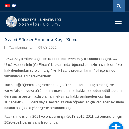
İçeriğe
Navigasyona
atla
atla
Menüy
Geç
Azami Süreler Sonunda Kayıt Silme
Yayınlanma Tarihi: 09-03-2021
“2547 Sayılı Yükseköğretim Kanunu’nun 6569 Sayılı Kanunla Değişik 44
Üncü Maddesinin (C) Fıkrası” kapsamında; öğrencilerimizin hazırlık sınıfı ve
hak dondurulan süreler hariç 4 yıllık lisans programlarını 7 yıl içerisinde
tamamlamaları gerekmektedir.
Takip ettiği öğretim programında öngörülen derslerden hiç almadığı ve
yarıyıl/yılsonu veya bütünleme sınavına girme hakkı elde edemediği toplam
ders sayısı beşten fazla olanların ek sınav hakkı verilmeden kayıtları
silinecektir. (…….ders sayısı beşten az olan öğrenciler için verilecek ek sınav
hakları aşağıdaki yönergede açıklanmıştır)
Kayıt silme işlemi 2014 ve öncesi girişli (2013-2012-2011….) öğrenciler için
2020-2021 Bahar yarıyılı sonunda,