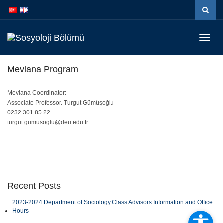
İçeriğe
Navigasyona
atla
atla
Menüy
Geç
Mevlana Program
Mevlana Coordinator:
Associate Professor. Turgut Gümüşoğlu
0232 301 85 22
turgut.gumusoglu@deu.edu.tr
Recent Posts
2023-2024 Department of Sociology Class Advisors Information and Office
Hours